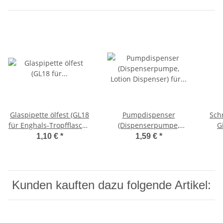
Glaspipette ölfest (GL18
Pumpdispenser
Sch
für Enghals-Tropfflasche
(Dispenserpumpe,
G
10ml+15ml)
Lotion Dispenser) für
Engh
1,10 €
*
1,59 €
*
Tropfflaschen 10-100ml
Kunden kauften dazu folgende Artikel: