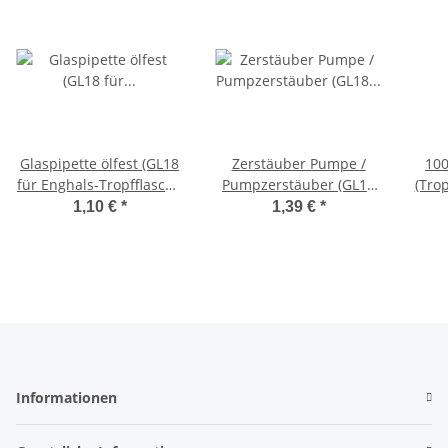
Glaspipette ölfest (GL18
Zerstäuber Pumpe /
100
für Enghals-Tropfflasche
Pumpzerstäuber (GL18
(Trop
10ml+15ml)
für Enghals-Tropfflasche
1,10 €
*
1,39 €
*
5-100ml)
Informationen