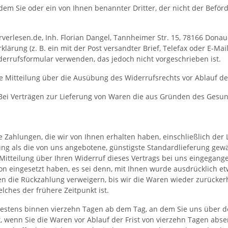
dem Sie oder ein von Ihnen benannter Dritter, der nicht der Beför
erlesen.de, Inh. Florian Dangel, Tannheimer Str. 15, 78166 Donaue
klärung (z. B. ein mit der Post versandter Brief, Telefax oder E-Ma
errufsformular verwenden, das jedoch nicht vorgeschrieben ist.
die Mitteilung über die Ausübung des Widerrufsrechts vor Ablauf d
ig: Bei Verträgen zur Lieferung von Waren die aus Gründen des Ges
 Zahlungen, die wir von Ihnen erhalten haben, einschließlich der 
rung als die von uns angebotene, günstigste Standardlieferung gew
itteilung über Ihren Widerruf dieses Vertrags bei uns eingegange
ion eingesetzt haben, es sei denn, mit Ihnen wurde ausdrücklich e
n die Rückzahlung verweigern, bis wir die Waren wieder zurücker
ches der frühere Zeitpunkt ist.
testens binnen vierzehn Tagen ab dem Tag, an dem Sie uns über de
, wenn Sie die Waren vor Ablauf der Frist von vierzehn Tagen abse