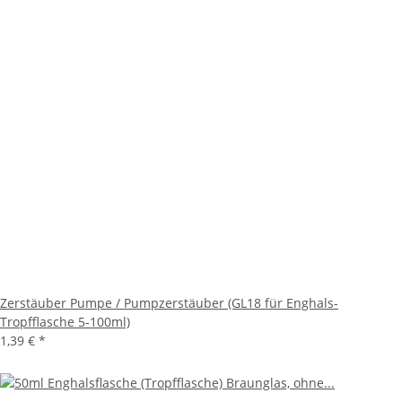
Zerstäuber Pumpe / Pumpzerstäuber (GL18 für Enghals-
Tropfflasche 5-100ml)
1,39 €
*