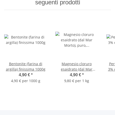
seguenti prodotti
Bentonite (farina di
Magnesio cloruro
Per
argilla) finissima 1000g
esaidrato (dal Mar
3% 
Morto), puro, (fiocchi)
4,90 €
*
4,90 €
*
500 g
4,90 € per 1000 g
9,80 € per 1 kg