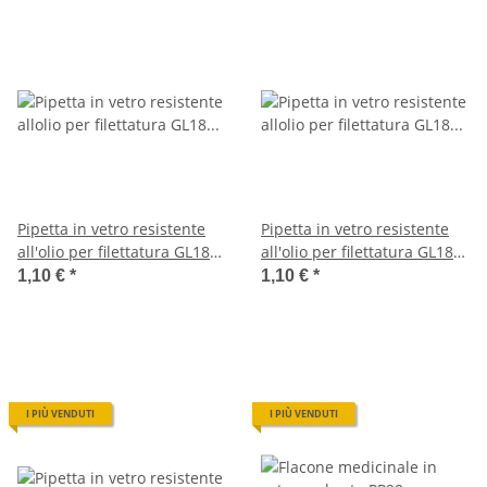
Pipetta in vetro resistente
Pipetta in vetro resistente
all'olio per filettatura GL18
all'olio per filettatura GL18
(per 25ml)
(per 30ml)
1,10 €
*
1,10 €
*
I PIÙ VENDUTI
I PIÙ VENDUTI