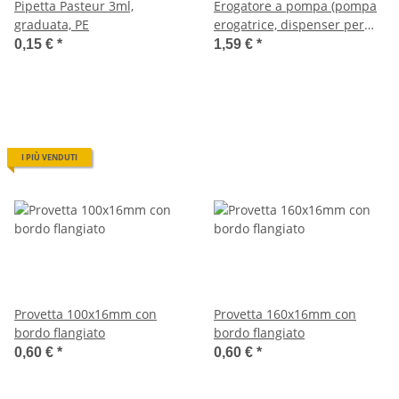
Pipetta Pasteur 3ml,
Erogatore a pompa (pompa
graduata, PE
erogatrice, dispenser per
lozione) per flaconi
0,15 €
*
1,59 €
*
contagocce da 10-100 ml
I PIÙ VENDUTI
Provetta 100x16mm con
Provetta 160x16mm con
bordo flangiato
bordo flangiato
0,60 €
*
0,60 €
*