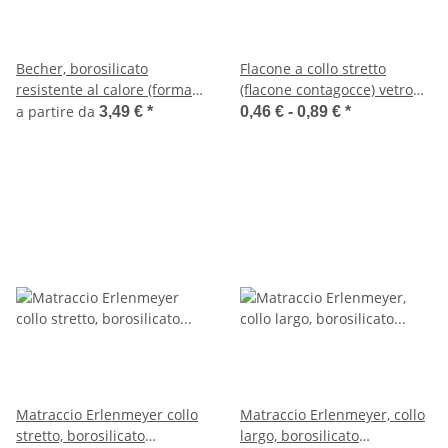
Becher, borosilicato
Flacone a collo stretto
resistente al calore (forma
(flacone contagocce) vetro
bassa; 250/600/1000/2000
ambrato (10/30/50/100/ml)
a partire da
3,49 €
*
0,46 € -
0,89 €
*
ml)
Matraccio Erlenmeyer collo
Matraccio Erlenmeyer, collo
stretto, borosilicato
largo, borosilicato