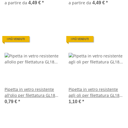
(100/250/500/1000/2000ml)
(100/250/500/1000/2000ml)
a partire da
a partire da
4,49 €
*
4,49 €
*
I PIÙ VENDUTI
I PIÙ VENDUTI
Pipetta in vetro resistente
Pipetta in vetro resistente
all'olio per filettatura GL18
agli oli per filettatura GL18
(per 100ml)
(per 10ml + 15ml)
0,79 €
*
1,10 €
*