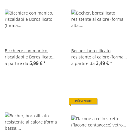
Bicchiere con manico,
Becher, borosilicato
riscaldabile Borosilicato
resistente al calore (forma
(forma bassa; 250/600/1000
alta; 100/250/600/1000/2000
a partire da
a partire da
5,99 €
*
3,49 €
*
ml)
ml)
I PIÙ VENDUTI