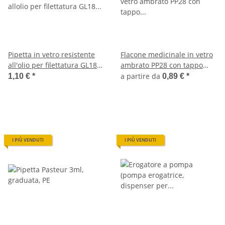
Pipetta in vetro resistente
Flacone medicinale in vetro
all'olio per filettatura GL18
ambrato PP28 con tappo
(per 50ml)
(100/250/500/1000ml)
a partire da
1,10 €
*
0,89 €
*
I PIÙ VENDUTI
I PIÙ VENDUTI