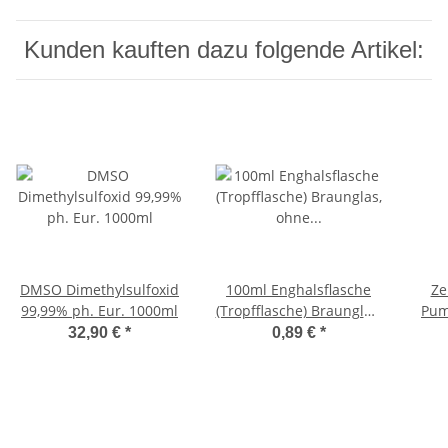
Kunden kauften dazu folgende Artikel:
DMSO Dimethylsulfoxid
100ml Enghalsflasche
Ze
99,99% ph. Eur. 1000ml
(Tropfflasche) Braunglas,
Pum
ohne Verschluss
für 
32,90 €
*
0,89 €
*