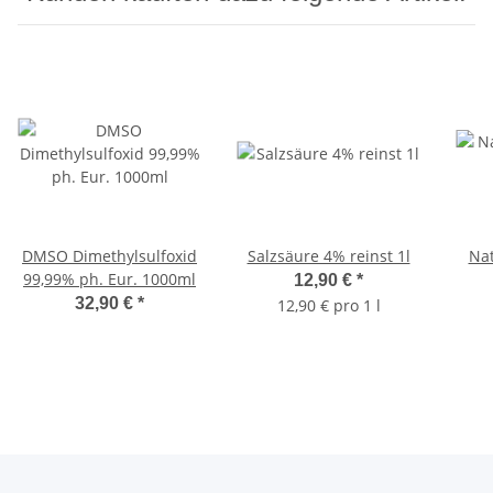
DMSO Dimethylsulfoxid
Salzsäure 4% reinst 1l
Nat
99,99% ph. Eur. 1000ml
12,90 €
*
32,90 €
*
12,90 € pro 1 l