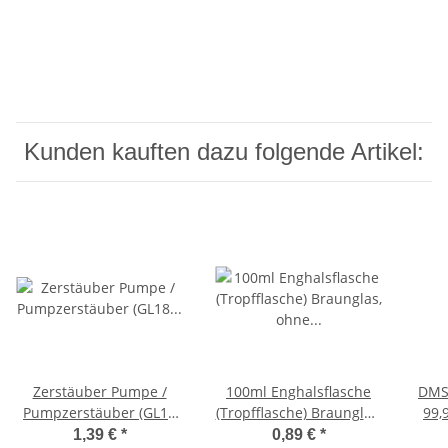
Kunden kauften dazu folgende Artikel:
Zerstäuber Pumpe /
100ml Enghalsflasche
DMS
Pumpzerstäuber (GL18
(Tropfflasche) Braunglas,
99,
für Enghals-Tropfflasche
ohne Verschluss
1,39 €
*
0,89 €
*