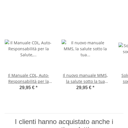
Il Manuale CDL, Auto-
Il nuovo manuale MMS,
Sol
Responsabilità per la
la salute sotto la tua
so
Salute, 8a edizione con
responsabilità. Dott.
29,95 €
*
29,95 €
*
un aggiornamento sul
med. Antje Oswald,
coronavirus, German
German Edition
Edition
I clienti hanno acquistato anche i