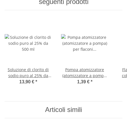
seguenti prodotti
Soluzione di clorito di
Pompa atomizzatore
Fl
sodio puro al 25% da
(atomizzatore a pompa)
co
500 ml
per flaconi contagocce
co
13,90 €
*
1,39 €
*
10-100 ml
amb
Articoli simili