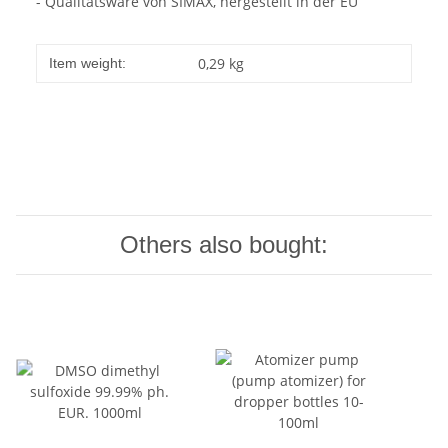
- Qualitätsware von SIMAX, hergestellt in der EU
0,29
kg
Item weight:
Others also bought: