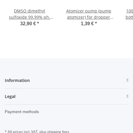
DMSO dimethyl
Atomizer pump (pump
100
sulfoxide 99.99% ph.
atomizer) for dropper
bot
EUR. 1000ml
bottles 10-100ml
am
32,90 €
*
1,39 €
*
Information
Legal
Payment methods
* All prices incl. VAT, plus
shipping fees