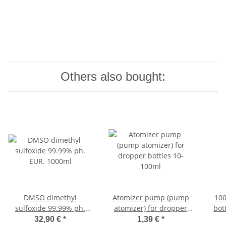
Others also bought:
DMSO dimethyl
Atomizer pump (pump
100
sulfoxide 99.99% ph.
atomizer) for dropper
bot
EUR. 1000ml
bottles 10-100ml
am
32,90 €
*
1,39 €
*