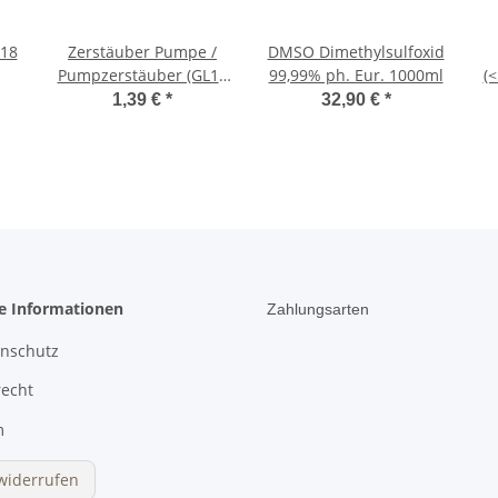
L18
Zerstäuber Pumpe /
DMSO Dimethylsulfoxid
Pumpzerstäuber (GL18
99,99% ph. Eur. 1000ml
(<
)
für Enghals-
1,39 €
*
32,90 €
*
Tropfflasche 5-100ml)
he Informationen
Zahlungsarten
enschutz
recht
m
widerrufen