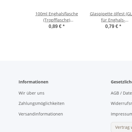
100ml Enghalsflasche
Glaspipette ölfest (G
(Tropfflasche)
für Enghals-
Braunglas, ohne
Tropfflasche 100ml
0,89 €
*
0,79 €
*
Verschluss
Informationen
Gesetzlic
Wir über uns
AGB / Dat
Zahlungsmöglichkeiten
Widerrufs
Versandinformationen
Impressu
Vertrag 