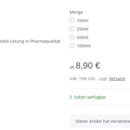
Menge
100ml
250ml
500ml
1000ml
8,90 €
ab
inkl. 19% USt. , zzgl.
Versand
Sofort verfügbar
x
Dieser Artikel hat Variatio