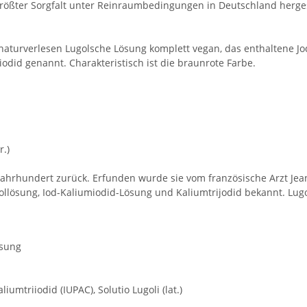
größter Sorgfalt unter Reinraumbedingungen in Deutschland herges
aturverlesen Lugolsche Lösung komplett vegan, das enthaltene Jod
odid genannt. Charakteristisch ist die braunrote Farbe.
r.)
. Jahrhundert zurück. Erfunden wurde sie vom französische Arzt J
lösung, Iod-Kaliumiodid-Lösung und Kaliumtrijodid bekannt. Lugol
ösung
umtriiodid (IUPAC), Solutio Lugoli (lat.)