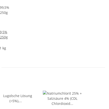
99,5%
 250g
1 kg