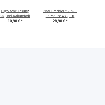
Lugolsche Lösung
Natriumchlorit 25% +
5%), Iod-Kaliumiodid-
Salzsäure 4% (CDL
Lösung 100ml
Chlordioxid 2-
10,90 €
*
28,90 €
*
Pipettenflasche
Komponenten-System)