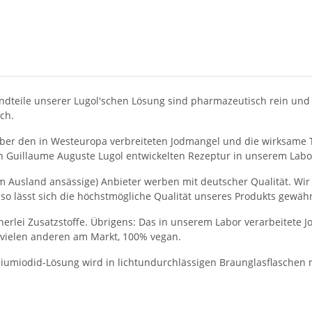
andteile unserer Lugol'schen Lösung sind pharmazeutisch rein und
ch.
er den in Westeuropa verbreiteten Jodmangel und die wirksame T
an Guillaume Auguste Lugol entwickelten Rezeptur in unserem Labo
s im Ausland ansässige) Anbieter werben mit deutscher Qualität. Wi
 so lässt sich die höchstmögliche Qualität unseres Produkts gewähr
nerlei Zusatzstoffe. Übrigens: Das in unserem Labor verarbeitete 
u vielen anderen am Markt, 100% vegan.
iumiodid-Lösung wird in lichtundurchlässigen Braunglasflaschen me