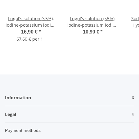
Lugol's solution (<5%),
Lugol's solution (<5%),
Sod
iodine-potassium iodide
iodine-potassium iodide
Hy
solution 250ml
solution 100ml pipette
(CD
16,90 €
*
10,90 €
*
bottle
co
67,60 € per 1 l
Information
Legal
Payment methods