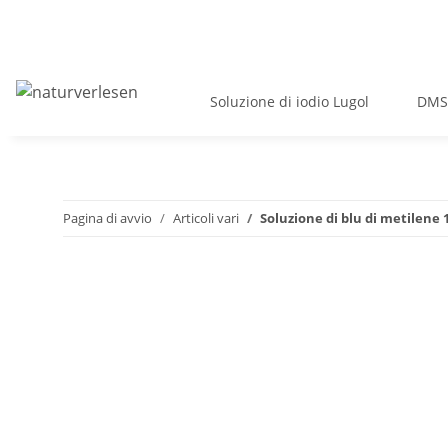
Soluzione di iodio Lugol
DMS
Pagina di avvio
Articoli vari
Soluzione di blu di metilene