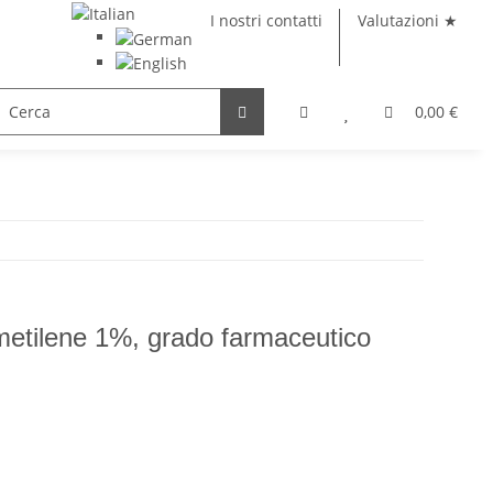
I nostri contatti
Valutazioni ★
Zeolite
Libri (tedesco)
Oggetti in vetro
0,00 €
 metilene 1%, grado farmaceutico