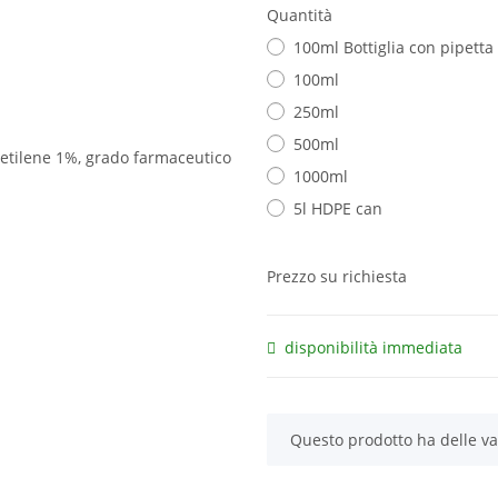
Quantità
100ml Bottiglia con pipetta
100ml
250ml
500ml
1000ml
5l HDPE can
Prezzo su richiesta
disponibilità immediata
x
Questo prodotto ha delle var