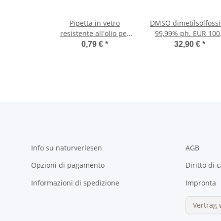
Pipetta in vetro
DMSO dimetilsolfoss
resistente all'olio per
99,99% ph. EUR 100
filettatura GL18 (per
ml
0,79 €
*
32,90 €
*
100ml)
Info su naturverlesen
AGB
Opzioni di pagamento
Diritto di 
Informazioni di spedizione
Impronta
Vertrag 