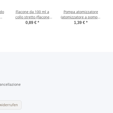
ido
Flacone da 100 ml a
Pompa atomizzatore
0
collo stretto (flacone
(atomizzatore a pompa)
contagocce) in vetro
per flaconi contagocce
io
0,89 €
*
1,39 €
*
ambrato, senza tappo
10-100 ml
F
cancellazione
widerrufen