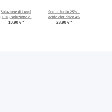
Soluzione di Lugol
Sodio clorito 25% +
(<5%), soluzione di
acido cloridrico 4%
duro di iodio-potassio
(sistema bicomponente
10,90 €
*
28,90 €
*
lacone pipetta da 100
CDL biossido di cloro)
ml