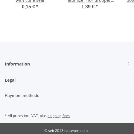
with cone seal
atomizer) for dropper
bot
bottles 10-100ml
am
0,15 €
*
1,39 €
*
Information
Legal
Payment methods
* All prices incl. VAT, plus
shipping fees
© seit 2013 naturverlesen