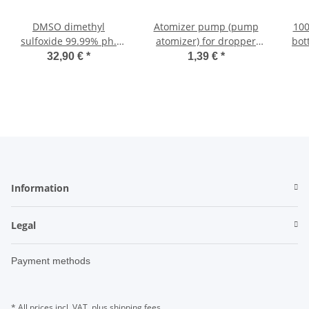
DMSO dimethyl
Atomizer pump (pump
100
sulfoxide 99.99% ph.
atomizer) for dropper
bot
EUR. 1000ml
bottles 10-100ml
am
32,90 €
*
1,39 €
*
Information
Legal
Payment methods
* All prices incl. VAT, plus
shipping fees