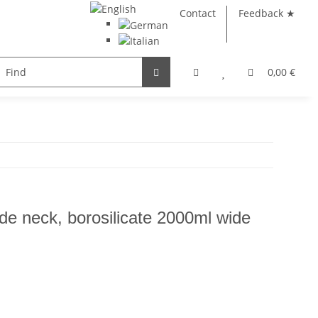
Contact
Feedback ★
e
Books
Glass products
0,00 €
de neck, borosilicate 2000ml wide