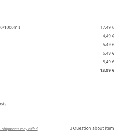
00/1000ml)
17,49 €
4,49 €
5,49 €
6,49 €
8,49 €
13,99 €
osts
Question about item
t. shipments may differ)