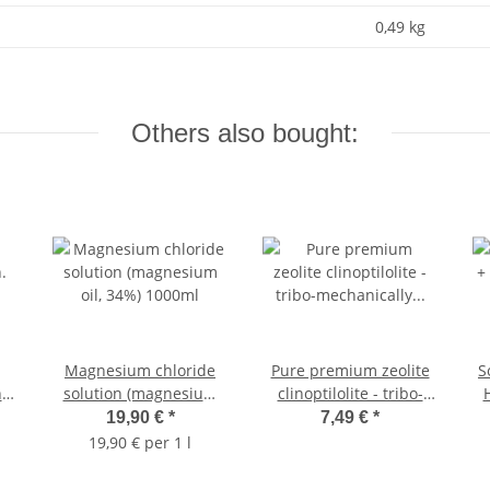
0,49
kg
Others also bought:
Magnesium chloride
Pure premium zeolite
S
.
solution (magnesium
clinoptilolite - tribo-
oil, 34%) 1000ml
mechanically
19,90 €
*
7,49 €
*
micronized 500g
19,90 € per 1 l