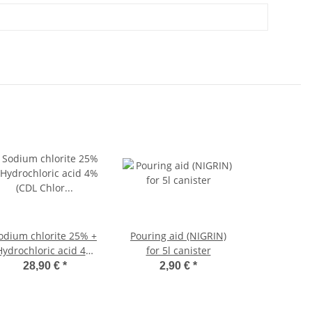
odium chlorite 25% +
Pouring aid (NIGRIN)
Hydrochloric acid 4%
for 5l canister
(CDL Chlor dioxide 2-
28,90 €
*
2,90 €
*
components-system)