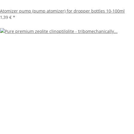
Atomizer pump (pump atomizer) for dropper bottles 10-100ml
1,39 €
*