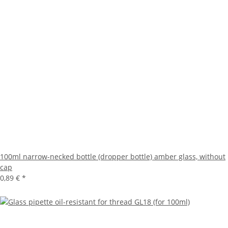
100ml narrow-necked bottle (dropper bottle) amber glass, without
cap
0,89 €
*