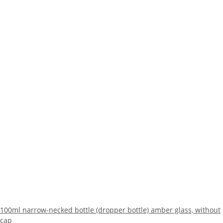
100ml narrow-necked bottle (dropper bottle) amber glass, without
cap