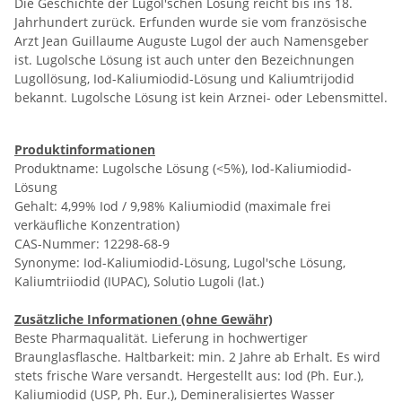
Die Geschichte der Lugol'schen Lösung reicht bis ins 18.
Jahrhundert zurück. Erfunden wurde sie vom französische
Arzt Jean Guillaume Auguste Lugol der auch Namensgeber
ist. Lugolsche Lösung ist auch unter den Bezeichnungen
Lugollösung, Iod-Kaliumiodid-Lösung und Kaliumtrijodid
bekannt. Lugolsche Lösung ist kein Arznei- oder Lebensmittel.
Produktinformationen
Produktname: Lugolsche Lösung (<5%), Iod-Kaliumiodid-
Lösung
Gehalt: 4,99% Iod / 9,98% Kaliumiodid (maximale frei
verkäufliche Konzentration)
CAS-Nummer: 12298-68-9
Synonyme: Iod-Kaliumiodid-Lösung, Lugol'sche Lösung,
Kaliumtriiodid (IUPAC), Solutio Lugoli (lat.)
Zusätzliche Informationen (ohne Gewähr)
Beste Pharmaqualität. Lieferung in hochwertiger
Braunglasflasche. Haltbarkeit: min. 2 Jahre ab Erhalt. Es wird
stets frische Ware versandt. Hergestellt aus: Iod (Ph. Eur.),
Kaliumiodid (USP, Ph. Eur.), Demineralisiertes Wasser