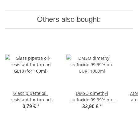
Others also bought:
Glass pipette oil-
DMSO dimethyl
Ato
resistant for thread
sulfoxide 99.99% ph.
ato
GL18 (for 100ml)
EUR. 1000ml
0,79 €
*
32,90 €
*