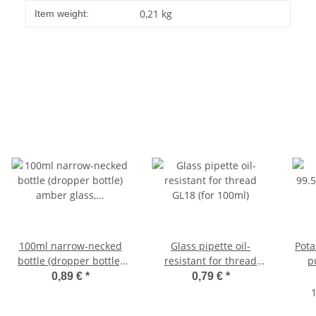
0,21
kg
Item weight:
100ml narrow-necked
Glass pipette oil-
Pota
bottle (dropper bottle)
resistant for thread
p
amber glass, without
GL18 (for 100ml)
0,89 €
*
0,79 €
*
cap
1